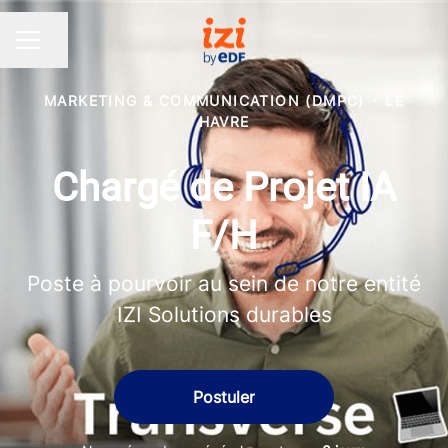
Partager la page
MENU CARRIÈRE
MARKETING & COMMUNICATION (DMPC)
·
LE
HAVRE
Chargé de Projet IA
F/H
Poste à pourvoir au sein de notre entité
IZI Solutions durables
Postuler