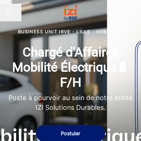
Partager la page
MENU CARRIÈRE
BUSINESS UNIT IRVE
·
LILLE
·
HYBRIDE
Chargé d'Affaires
Mobilité Électrique🔋
F/H
Poste à pourvoir au sein de notre entité
IZI Solutions Durables.
Postuler