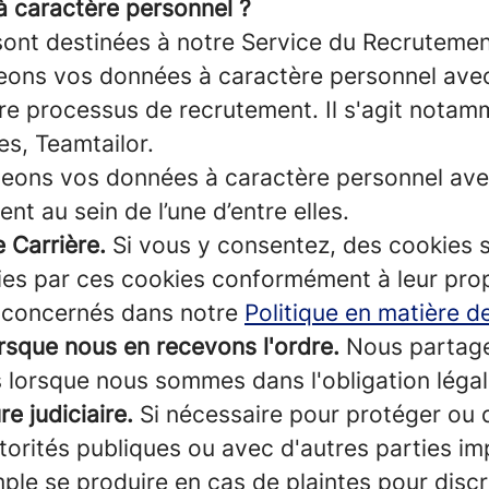
à caractère personnel ?
 sont destinées à notre Service du Recrutemen
ns vos données à caractère personnel avec n
tre processus de recrutement. Il s'agit notam
es, Teamtailor.
ons vos données à caractère personnel avec 
t au sein de l’une d’entre elles.
 Carrière.
Si vous y consentez, des cookies s
llies par ces cookies conformément à leur prop
s concernés dans notre
Politique en matière d
orsque nous en recevons l'ordre.
Nous partage
s lorsque nous sommes dans l'obligation légale
e judiciaire.
Si nécessaire pour protéger ou 
orités publiques ou avec d'autres parties im
ple se produire en cas de plaintes pour discr